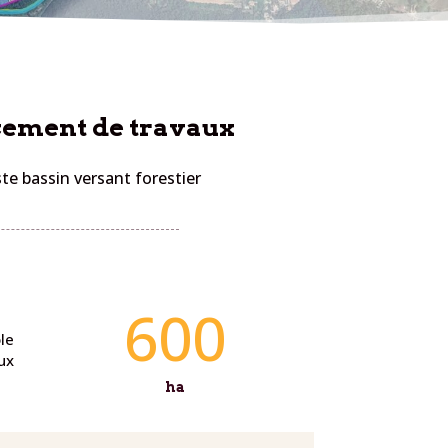
cement de travaux
te bassin versant forestier
600
le
ux
ha