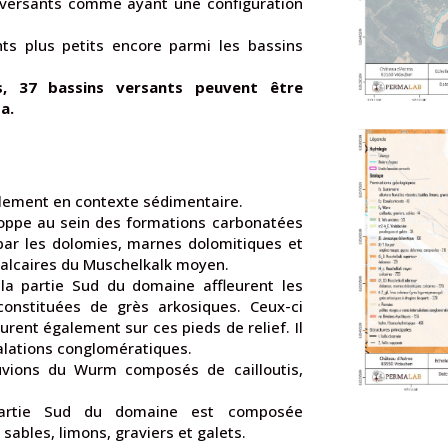
 versants comme ayant une configuration
ts plus petits encore parmi les bassins
, 37 bassins versants peuvent être
a.
llement en contexte sédimentaire.
oppe au sein des formations carbonatées
par les dolomies, marnes dolomitiques et
 calcaires du Muschelkalk moyen.
la partie Sud du domaine affleurent les
constituées de grès arkosiques. Ceux-ci
urent également sur ces pieds de relief. Il
alations conglomératiques.
uvions du Wurm composés de cailloutis,
partie Sud du domaine est composée
sables, limons, graviers et galets.