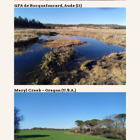
GFA de Rocquefoucard, Aude (11)
Meryl Creek – Oregon (U.S.A.)